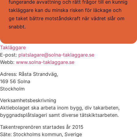
fungerande avvattning och rätt frågor till en kunnig
takläggare kan du minska risken för läckage och
ge taket bättre motståndskraft när vädret slår om
snabbt.
Takläggare
E-post:
platslagare@solna-taklaggare.se
Webb:
www.solna-taklaggare.se
Adress: Råsta Strandväg,
169 56 Solna
Stockholm
Verksamhetsbeskrivning
Aktiebolaget ska arbeta inom bygg, div takarbeten,
byggnadsplåtslageri samt diverse tätskiktsarbeten.
Takentreprenören startades år 2015
Säte: Stockholms kommun, Sverige