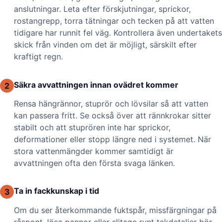
anslutningar. Leta efter förskjutningar, sprickor,
rostangrepp, torra tätningar och tecken på att vatten
tidigare har runnit fel väg. Kontrollera även undertakets
skick från vinden om det är möjligt, särskilt efter
kraftigt regn.
Säkra avvattningen innan ovädret kommer
2
Rensa hängrännor, stuprör och lövsilar så att vatten
kan passera fritt. Se också över att rännkrokar sitter
stabilt och att stuprören inte har sprickor,
deformationer eller stopp längre ned i systemet. När
stora vattenmängder kommer samtidigt är
avvattningen ofta den första svaga länken.
Ta in fackkunskap i tid
3
Om du ser återkommande fuktspår, missfärgningar på
råspont, lösa pannor eller slitage runt takdetaljer bör