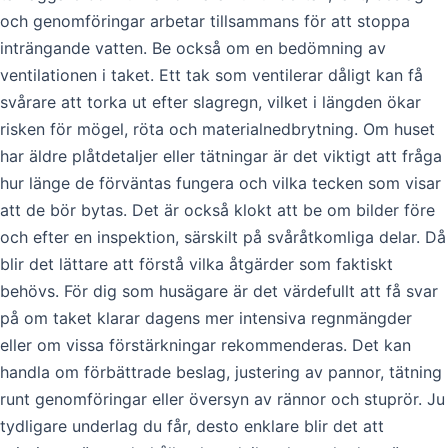
och genomföringar arbetar tillsammans för att stoppa
inträngande vatten. Be också om en bedömning av
ventilationen i taket. Ett tak som ventilerar dåligt kan få
svårare att torka ut efter slagregn, vilket i längden ökar
risken för mögel, röta och materialnedbrytning. Om huset
har äldre plåtdetaljer eller tätningar är det viktigt att fråga
hur länge de förväntas fungera och vilka tecken som visar
att de bör bytas. Det är också klokt att be om bilder före
och efter en inspektion, särskilt på svåråtkomliga delar. Då
blir det lättare att förstå vilka åtgärder som faktiskt
behövs. För dig som husägare är det värdefullt att få svar
på om taket klarar dagens mer intensiva regnmängder
eller om vissa förstärkningar rekommenderas. Det kan
handla om förbättrade beslag, justering av pannor, tätning
runt genomföringar eller översyn av rännor och stuprör. Ju
tydligare underlag du får, desto enklare blir det att