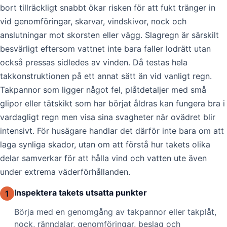
bort tillräckligt snabbt ökar risken för att fukt tränger in
vid genomföringar, skarvar, vindskivor, nock och
anslutningar mot skorsten eller vägg. Slagregn är särskilt
besvärligt eftersom vattnet inte bara faller lodrätt utan
också pressas sidledes av vinden. Då testas hela
takkonstruktionen på ett annat sätt än vid vanligt regn.
Takpannor som ligger något fel, plåtdetaljer med små
glipor eller tätskikt som har börjat åldras kan fungera bra i
vardagligt regn men visa sina svagheter när ovädret blir
intensivt. För husägare handlar det därför inte bara om att
laga synliga skador, utan om att förstå hur takets olika
delar samverkar för att hålla vind och vatten ute även
under extrema väderförhållanden.
Inspektera takets utsatta punkter
1
Börja med en genomgång av takpannor eller takplåt,
nock, ränndalar, genomföringar, beslag och