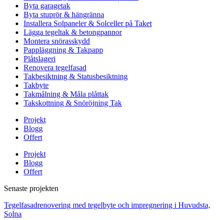
Byta garagetak
Byta stuprör & hängränna
Installera Solpaneler & Solceller på Taket
Lägga tegeltak & betongpannor
Montera snörasskydd
Pappläggning & Takpapp
Plåtslageri
Renovera tegelfasad
Takbesiktning & Statusbesiktning
Takbyte
Takmålning & Måla plåttak
Takskottning & Snöröjning Tak
Projekt
Blogg
Offert
Projekt
Blogg
Offert
Senaste projekten
Tegelfasadrenovering med tegelbyte och impregnering i Huvudsta,
Solna